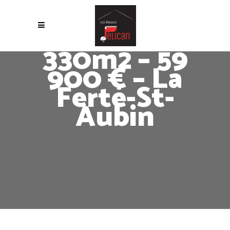
330m2 – 59
900 € – La
Ferté-St-
Aubin