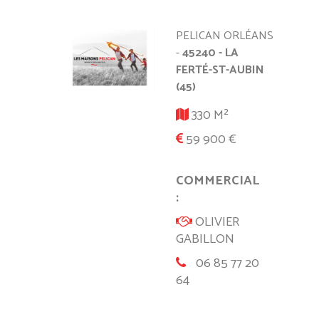
PELICAN ORLÉANS
-
45240 - LA
FERTÉ-ST-AUBIN
(45)
330 M²
59 900 €
COMMERCIAL
:
OLIVIER
GABILLON
06 85 77 20
64